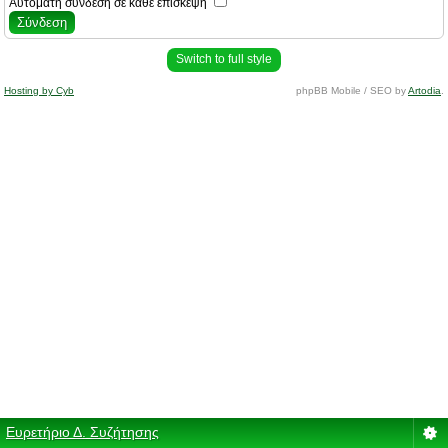
Αυτόματη σύνδεση σε κάθε επίσκεψη
Switch to full style
Hosting by Cyb
phpBB Mobile / SEO by
Artodia
.
Ευρετήριο Δ. Συζήτησης