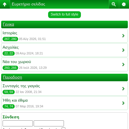
Ευρετήριο σελίδας
Switch to full style
Γενικα
Ιστορίες
267, 280
05 Αύγ 2026, 01:51
Ασχολίες
22, 22
09 Απρ 2024, 18:21
Νέα του χωριού
260, 266
26 Ιούλ 2026, 13:29
Παραδοση
Συνταγές της γιαγιάς
59, 59
22 Ιαν 2008, 21:34
Ήθη και έθιμα
74, 74
07 Μαρ 2016, 19:34
Σύνδεση