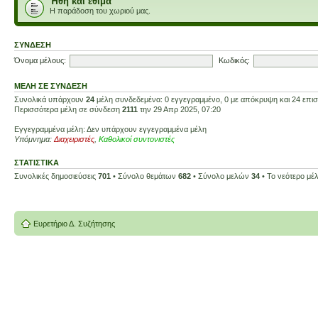
Ήθη και έθιμα
Η παράδοση του χωριού μας.
ΣΎΝΔΕΣΗ
Όνομα μέλους:
Κωδικός:
ΜΈΛΗ ΣΕ ΣΎΝΔΕΣΗ
Συνολικά υπάρχουν
24
μέλη συνδεδεμένα: 0 εγγεγραμμένο, 0 με απόκρυψη και 24 επισκ
Περισσότερα μέλη σε σύνδεση
2111
την 29 Απρ 2025, 07:20
Εγγεγραμμένα μέλη: Δεν υπάρχουν εγγεγραμμένα μέλη
Υπόμνημα:
Διαχειριστές
,
Καθολικοί συντονιστές
ΣΤΑΤΙΣΤΙΚΆ
Συνολικές δημοσιεύσεις
701
• Σύνολο θεμάτων
682
• Σύνολο μελών
34
• Το νεότερο μέ
Ευρετήριο Δ. Συζήτησης