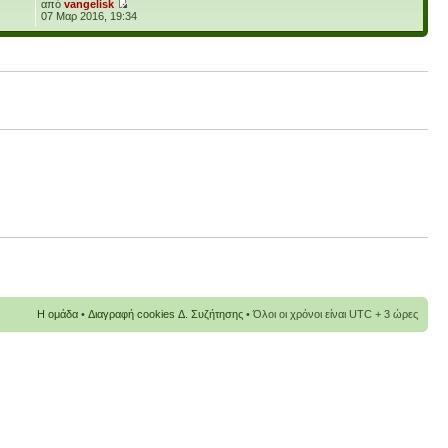
από
vangelisk
07 Μαρ 2016, 19:34
Η ομάδα
•
Διαγραφή cookies Δ. Συζήτησης
• Όλοι οι χρόνοι είναι UTC + 3 ώρες