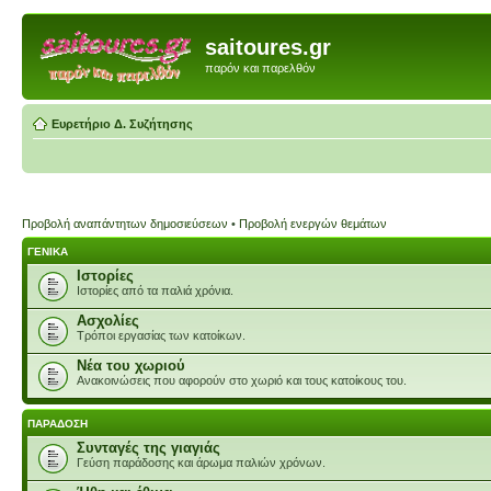
saitoures.gr
παρόν και παρελθόν
Ευρετήριο Δ. Συζήτησης
Προβολή αναπάντητων δημοσιεύσεων
•
Προβολή ενεργών θεμάτων
ΓΕΝΙΚΑ
Ιστορίες
Ιστορίες από τα παλιά χρόνια.
Ασχολίες
Τρόποι εργασίας των κατοίκων.
Νέα του χωριού
Ανακοινώσεις που αφορούν στο χωριό και τους κατοίκους του.
ΠΑΡΑΔΟΣΗ
Συνταγές της γιαγιάς
Γεύση παράδοσης και άρωμα παλιών χρόνων.