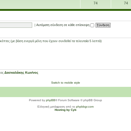
74
74
|
Αυτόματη σύνδεση σε κάθε επίσκεψη
έπτες (με βάση ενεργά μέλη που έχουν συνδεθεί τα τελευταία 5 λεπτά)
λος
Δασκαλάκης Κων/νος
Switch to mobile style
Powered by
phpBB
® Forum Software © phpBB Group
Ελληνική μετάφραση από το
phpbbgr.com
Hosting by Cyb