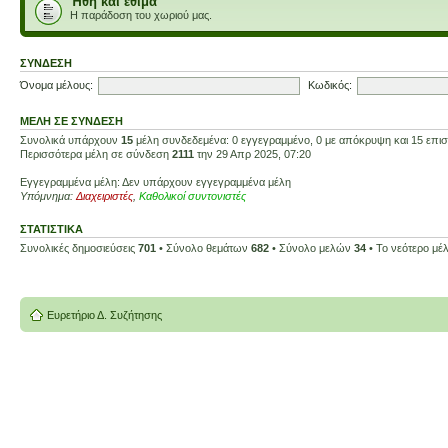
Ήθη και έθιμα
Η παράδοση του χωριού μας.
ΣΎΝΔΕΣΗ
Όνομα μέλους:
Κωδικός:
ΜΈΛΗ ΣΕ ΣΎΝΔΕΣΗ
Συνολικά υπάρχουν
15
μέλη συνδεδεμένα: 0 εγγεγραμμένο, 0 με απόκρυψη και 15 επισκ
Περισσότερα μέλη σε σύνδεση
2111
την 29 Απρ 2025, 07:20
Εγγεγραμμένα μέλη: Δεν υπάρχουν εγγεγραμμένα μέλη
Υπόμνημα:
Διαχειριστές
,
Καθολικοί συντονιστές
ΣΤΑΤΙΣΤΙΚΆ
Συνολικές δημοσιεύσεις
701
• Σύνολο θεμάτων
682
• Σύνολο μελών
34
• Το νεότερο μέ
Ευρετήριο Δ. Συζήτησης