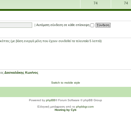
74
74
|
Αυτόματη σύνδεση σε κάθε επίσκεψη
έπτες (με βάση ενεργά μέλη που έχουν συνδεθεί τα τελευταία 5 λεπτά)
λος
Δασκαλάκης Κων/νος
Switch to mobile style
Powered by
phpBB
® Forum Software © phpBB Group
Ελληνική μετάφραση από το
phpbbgr.com
Hosting by Cyb