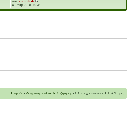
από
vangelisk
07 Μαρ 2016, 19:34
Η ομάδα
•
Διαγραφή cookies Δ. Συζήτησης
• Όλοι οι χρόνοι είναι UTC + 3 ώρες