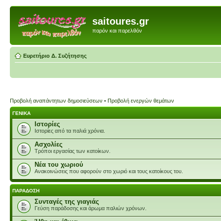
saitoures.gr
παρόν και παρελθόν
Ευρετήριο Δ. Συζήτησης
Προβολή αναπάντητων δημοσιεύσεων
•
Προβολή ενεργών θεμάτων
ΓΕΝΙΚΑ
Ιστορίες
Ιστορίες από τα παλιά χρόνια.
Ασχολίες
Τρόποι εργασίας των κατοίκων.
Νέα του χωριού
Ανακοινώσεις που αφορούν στο χωριό και τους κατοίκους του.
ΠΑΡΑΔΟΣΗ
Συνταγές της γιαγιάς
Γεύση παράδοσης και άρωμα παλιών χρόνων.