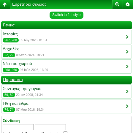
Ευρετήριο σελίδας
Switch to full style
Γενικα
Ιστορίες
267, 280
05 Αύγ 2026, 01:51
Ασχολίες
22, 22
09 Απρ 2024, 18:21
Νέα του χωριού
260, 266
26 Ιούλ 2026, 13:29
Παραδοση
Συνταγές της γιαγιάς
59, 59
22 Ιαν 2008, 21:34
Ήθη και έθιμα
74, 74
07 Μαρ 2016, 19:34
Σύνδεση