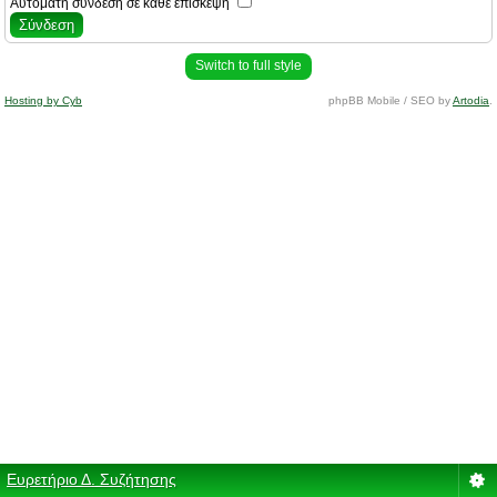
Αυτόματη σύνδεση σε κάθε επίσκεψη
Switch to full style
Hosting by Cyb
phpBB Mobile / SEO by
Artodia
.
Ευρετήριο Δ. Συζήτησης