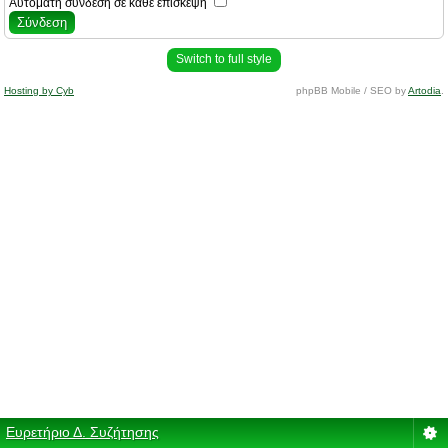
Αυτόματη σύνδεση σε κάθε επίσκεψη
Switch to full style
Hosting by Cyb
phpBB Mobile / SEO by
Artodia
.
Ευρετήριο Δ. Συζήτησης