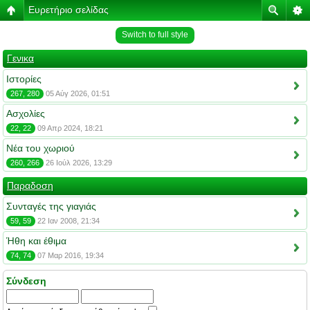
Ευρετήριο σελίδας
Switch to full style
Γενικα
Ιστορίες
267, 280
05 Αύγ 2026, 01:51
Ασχολίες
22, 22
09 Απρ 2024, 18:21
Νέα του χωριού
260, 266
26 Ιούλ 2026, 13:29
Παραδοση
Συνταγές της γιαγιάς
59, 59
22 Ιαν 2008, 21:34
Ήθη και έθιμα
74, 74
07 Μαρ 2016, 19:34
Σύνδεση