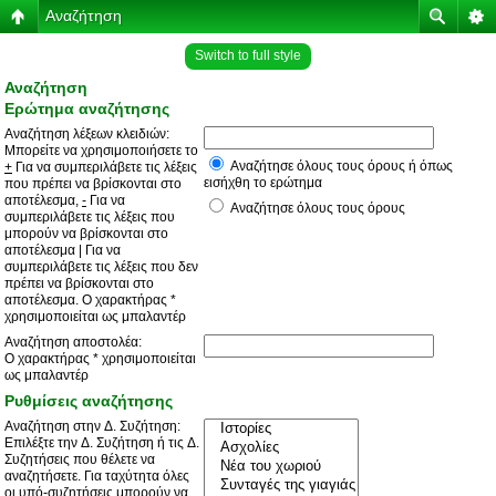
Αναζήτηση
Switch to full style
Αναζήτηση
Ερώτημα αναζήτησης
Αναζήτηση λέξεων κλειδιών:
Μπορείτε να χρησιμοποιήσετε το
Αναζήτησε όλους τους όρους ή όπως
+
Για να συμπεριλάβετε τις λέξεις
εισήχθη το ερώτημα
που πρέπει να βρίσκονται στο
αποτέλεσμα,
-
Για να
Αναζήτησε όλους τους όρους
συμπεριλάβετε τις λέξεις που
μπορούν να βρίσκονται στο
αποτέλεσμα
|
Για να
συμπεριλάβετε τις λέξεις που δεν
πρέπει να βρίσκονται στο
αποτέλεσμα. Ο χαρακτήρας *
χρησιμοποιείται ως μπαλαντέρ
Αναζήτηση αποστολέα:
Ο χαρακτήρας * χρησιμοποιείται
ως μπαλαντέρ
Ρυθμίσεις αναζήτησης
Αναζήτηση στην Δ. Συζήτηση:
Επιλέξτε την Δ. Συζήτηση ή τις Δ.
Συζητήσεις που θέλετε να
αναζητήσετε. Για ταχύτητα όλες
οι υπό-συζητήσεις μπορούν να