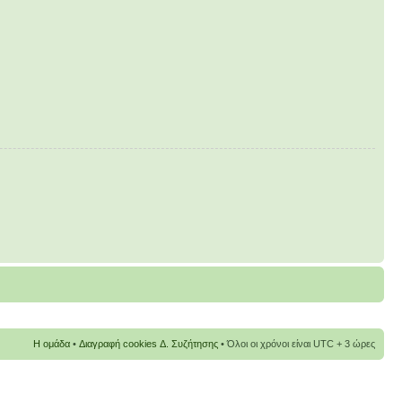
Η ομάδα
•
Διαγραφή cookies Δ. Συζήτησης
• Όλοι οι χρόνοι είναι UTC + 3 ώρες