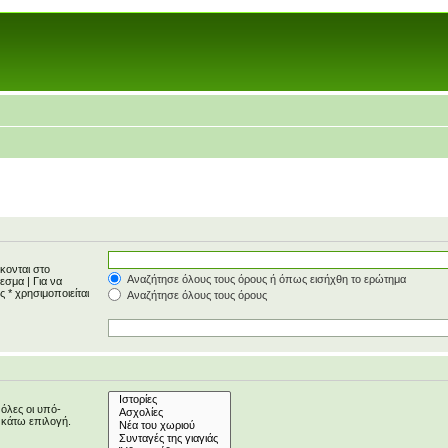
κονται στο
Αναζήτησε όλους τους όρους ή όπως εισήχθη το ερώτημα
έλεσμα
|
Για να
 * χρησιμοποιείται
Αναζήτησε όλους τους όρους
 όλες οι υπό-
 κάτω επιλογή.