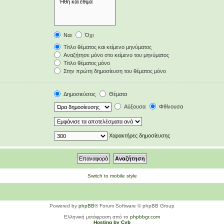
Ναι
Όχι
Τίτλο θέματος και κείμενο μηνύματος
Αναζήτησε μόνο στο κείμενο του μηνύματος
Τίτλο θέματος μόνο
Στην πρώτη δημοσίευση του θέματος μόνο
Δημοσιεύσεις
Θέματα
Αύξουσα
Φθίνουσα
Χαρακτήρες δημοσίευσης
Switch to mobile style
Powered by
phpBB
® Forum Software © phpBB Group
Ελληνική μετάφραση από το
phpbbgr.com
Hosting by Cyb