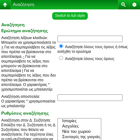
Αναζήτηση
Switch to full style
Αναζήτηση
Ερώτημα αναζήτησης
Αναζήτηση λέξεων κλειδιών:
Μπορείτε να χρησιμοποιήσετε το
Αναζήτησε όλους τους όρους ή όπως
+
Για να συμπεριλάβετε τις λέξεις
εισήχθη το ερώτημα
που πρέπει να βρίσκονται στο
αποτέλεσμα,
-
Για να
Αναζήτησε όλους τους όρους
συμπεριλάβετε τις λέξεις που
μπορούν να βρίσκονται στο
αποτέλεσμα
|
Για να
συμπεριλάβετε τις λέξεις που δεν
πρέπει να βρίσκονται στο
αποτέλεσμα. Ο χαρακτήρας *
χρησιμοποιείται ως μπαλαντέρ
Αναζήτηση αποστολέα:
Ο χαρακτήρας * χρησιμοποιείται
ως μπαλαντέρ
Ρυθμίσεις αναζήτησης
Αναζήτηση στην Δ. Συζήτηση:
Επιλέξτε την Δ. Συζήτηση ή τις Δ.
Συζητήσεις που θέλετε να
αναζητήσετε. Για ταχύτητα όλες
οι υπό-συζητήσεις μπορούν να