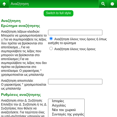
Αναζήτηση
Switch to full style
Αναζήτηση
Ερώτημα αναζήτησης
Αναζήτηση λέξεων κλειδιών:
Μπορείτε να χρησιμοποιήσετε το
Αναζήτησε όλους τους όρους ή όπως
+
Για να συμπεριλάβετε τις λέξεις
εισήχθη το ερώτημα
που πρέπει να βρίσκονται στο
αποτέλεσμα,
-
Για να
Αναζήτησε όλους τους όρους
συμπεριλάβετε τις λέξεις που
μπορούν να βρίσκονται στο
αποτέλεσμα
|
Για να
συμπεριλάβετε τις λέξεις που δεν
πρέπει να βρίσκονται στο
αποτέλεσμα. Ο χαρακτήρας *
χρησιμοποιείται ως μπαλαντέρ
Αναζήτηση αποστολέα:
Ο χαρακτήρας * χρησιμοποιείται
ως μπαλαντέρ
Ρυθμίσεις αναζήτησης
Αναζήτηση στην Δ. Συζήτηση:
Επιλέξτε την Δ. Συζήτηση ή τις Δ.
Συζητήσεις που θέλετε να
αναζητήσετε. Για ταχύτητα όλες
οι υπό-συζητήσεις μπορούν να