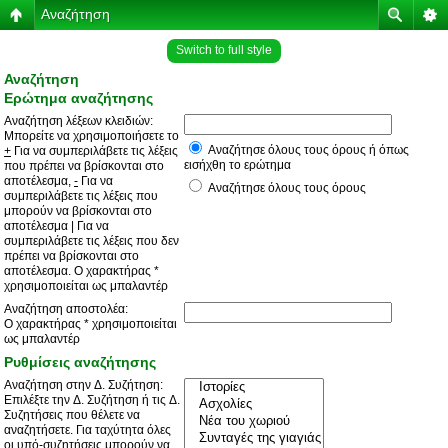
Αναζήτηση
Switch to full style
Αναζήτηση
Ερώτημα αναζήτησης
Αναζήτηση λέξεων κλειδιών:
Μπορείτε να χρησιμοποιήσετε το
Αναζήτησε όλους τους όρους ή όπως
+
Για να συμπεριλάβετε τις λέξεις
εισήχθη το ερώτημα
που πρέπει να βρίσκονται στο
αποτέλεσμα,
-
Για να
Αναζήτησε όλους τους όρους
συμπεριλάβετε τις λέξεις που
μπορούν να βρίσκονται στο
αποτέλεσμα
|
Για να
συμπεριλάβετε τις λέξεις που δεν
πρέπει να βρίσκονται στο
αποτέλεσμα. Ο χαρακτήρας *
χρησιμοποιείται ως μπαλαντέρ
Αναζήτηση αποστολέα:
Ο χαρακτήρας * χρησιμοποιείται
ως μπαλαντέρ
Ρυθμίσεις αναζήτησης
Αναζήτηση στην Δ. Συζήτηση:
Επιλέξτε την Δ. Συζήτηση ή τις Δ.
Συζητήσεις που θέλετε να
αναζητήσετε. Για ταχύτητα όλες
οι υπό-συζητήσεις μπορούν να