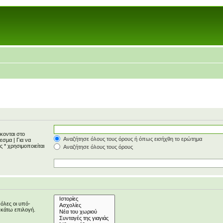
κονται στο
Αναζήτησε όλους τους όρους ή όπως εισήχθη το ερώτημα
έλεσμα
|
Για να
 * χρησιμοποιείται
Αναζήτησε όλους τους όρους
 όλες οι υπό-
 κάτω επιλογή.