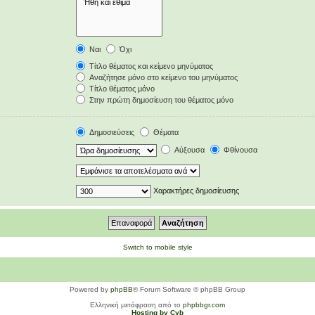
Ναι
Όχι
Τίτλο θέματος και κείμενο μηνύματος
Αναζήτησε μόνο στο κείμενο του μηνύματος
Τίτλο θέματος μόνο
Στην πρώτη δημοσίευση του θέματος μόνο
Δημοσιεύσεις
Θέματα
Αύξουσα
Φθίνουσα
Χαρακτήρες δημοσίευσης
Switch to mobile style
Powered by
phpBB
® Forum Software © phpBB Group
Ελληνική μετάφραση από το
phpbbgr.com
Hosting by Cyb