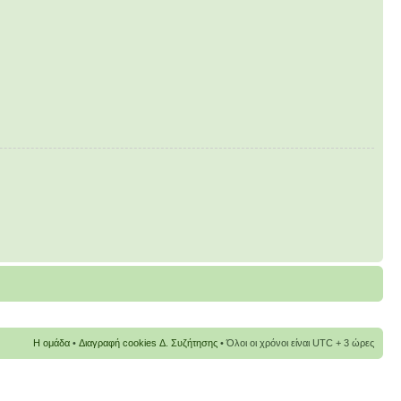
Η ομάδα
•
Διαγραφή cookies Δ. Συζήτησης
• Όλοι οι χρόνοι είναι UTC + 3 ώρες