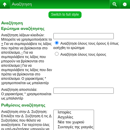
Αναζήτηση
Switch to full style
Αναζήτηση
Ερώτημα αναζήτησης
Αναζήτηση λέξεων κλειδιών:
Μπορείτε να χρησιμοποιήσετε το
Αναζήτησε όλους τους όρους ή όπως
+
Για να συμπεριλάβετε τις λέξεις
εισήχθη το ερώτημα
που πρέπει να βρίσκονται στο
αποτέλεσμα,
-
Για να
Αναζήτησε όλους τους όρους
συμπεριλάβετε τις λέξεις που
μπορούν να βρίσκονται στο
αποτέλεσμα
|
Για να
συμπεριλάβετε τις λέξεις που δεν
πρέπει να βρίσκονται στο
αποτέλεσμα. Ο χαρακτήρας *
χρησιμοποιείται ως μπαλαντέρ
Αναζήτηση αποστολέα:
Ο χαρακτήρας * χρησιμοποιείται
ως μπαλαντέρ
Ρυθμίσεις αναζήτησης
Αναζήτηση στην Δ. Συζήτηση:
Επιλέξτε την Δ. Συζήτηση ή τις Δ.
Συζητήσεις που θέλετε να
αναζητήσετε. Για ταχύτητα όλες
οι υπό-συζητήσεις μπορούν να