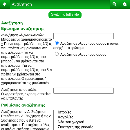
Αναζήτηση
Switch to full style
Αναζήτηση
Ερώτημα αναζήτησης
Αναζήτηση λέξεων κλειδιών:
Μπορείτε να χρησιμοποιήσετε το
Αναζήτησε όλους τους όρους ή όπως
+
Για να συμπεριλάβετε τις λέξεις
εισήχθη το ερώτημα
που πρέπει να βρίσκονται στο
αποτέλεσμα,
-
Για να
Αναζήτησε όλους τους όρους
συμπεριλάβετε τις λέξεις που
μπορούν να βρίσκονται στο
αποτέλεσμα
|
Για να
συμπεριλάβετε τις λέξεις που δεν
πρέπει να βρίσκονται στο
αποτέλεσμα. Ο χαρακτήρας *
χρησιμοποιείται ως μπαλαντέρ
Αναζήτηση αποστολέα:
Ο χαρακτήρας * χρησιμοποιείται
ως μπαλαντέρ
Ρυθμίσεις αναζήτησης
Αναζήτηση στην Δ. Συζήτηση:
Επιλέξτε την Δ. Συζήτηση ή τις Δ.
Συζητήσεις που θέλετε να
αναζητήσετε. Για ταχύτητα όλες
οι υπό-συζητήσεις μπορούν να