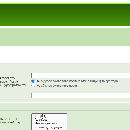
κονται στο
Αναζήτησε όλους τους όρους ή όπως εισήχθη το ερώτημα
έλεσμα
|
Για να
 * χρησιμοποιείται
Αναζήτησε όλους τους όρους
 όλες οι υπό-
 κάτω επιλογή.