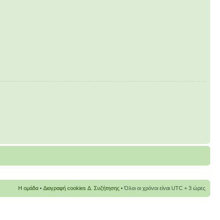
Η ομάδα
•
Διαγραφή cookies Δ. Συζήτησης
• Όλοι οι χρόνοι είναι UTC + 3 ώρες