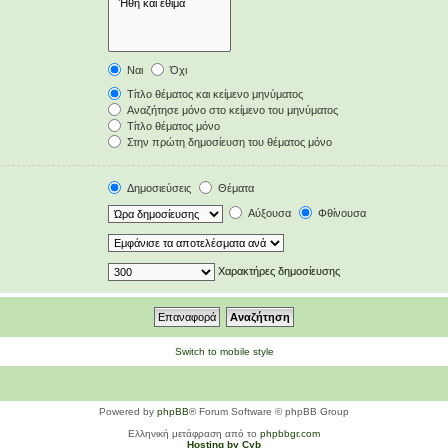
Ναι
Όχι
Τίτλο θέματος και κείμενο μηνύματος
Αναζήτησε μόνο στο κείμενο του μηνύματος
Τίτλο θέματος μόνο
Στην πρώτη δημοσίευση του θέματος μόνο
Δημοσιεύσεις
Θέματα
Αύξουσα
Φθίνουσα
Χαρακτήρες δημοσίευσης
Switch to mobile style
Powered by
phpBB
® Forum Software © phpBB Group
Ελληνική μετάφραση από το
phpbbgr.com
Hosting by Cyb