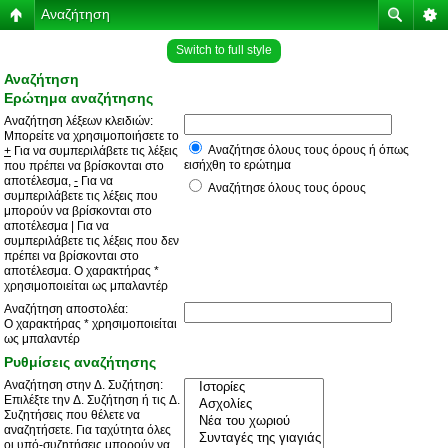
Αναζήτηση
Switch to full style
Αναζήτηση
Ερώτημα αναζήτησης
Αναζήτηση λέξεων κλειδιών:
Μπορείτε να χρησιμοποιήσετε το
Αναζήτησε όλους τους όρους ή όπως
+
Για να συμπεριλάβετε τις λέξεις
εισήχθη το ερώτημα
που πρέπει να βρίσκονται στο
αποτέλεσμα,
-
Για να
Αναζήτησε όλους τους όρους
συμπεριλάβετε τις λέξεις που
μπορούν να βρίσκονται στο
αποτέλεσμα
|
Για να
συμπεριλάβετε τις λέξεις που δεν
πρέπει να βρίσκονται στο
αποτέλεσμα. Ο χαρακτήρας *
χρησιμοποιείται ως μπαλαντέρ
Αναζήτηση αποστολέα:
Ο χαρακτήρας * χρησιμοποιείται
ως μπαλαντέρ
Ρυθμίσεις αναζήτησης
Αναζήτηση στην Δ. Συζήτηση:
Επιλέξτε την Δ. Συζήτηση ή τις Δ.
Συζητήσεις που θέλετε να
αναζητήσετε. Για ταχύτητα όλες
οι υπό-συζητήσεις μπορούν να