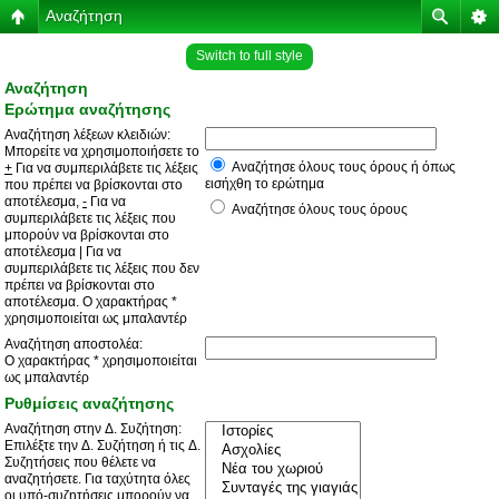
Αναζήτηση
Switch to full style
Αναζήτηση
Ερώτημα αναζήτησης
Αναζήτηση λέξεων κλειδιών:
Μπορείτε να χρησιμοποιήσετε το
Αναζήτησε όλους τους όρους ή όπως
+
Για να συμπεριλάβετε τις λέξεις
εισήχθη το ερώτημα
που πρέπει να βρίσκονται στο
αποτέλεσμα,
-
Για να
Αναζήτησε όλους τους όρους
συμπεριλάβετε τις λέξεις που
μπορούν να βρίσκονται στο
αποτέλεσμα
|
Για να
συμπεριλάβετε τις λέξεις που δεν
πρέπει να βρίσκονται στο
αποτέλεσμα. Ο χαρακτήρας *
χρησιμοποιείται ως μπαλαντέρ
Αναζήτηση αποστολέα:
Ο χαρακτήρας * χρησιμοποιείται
ως μπαλαντέρ
Ρυθμίσεις αναζήτησης
Αναζήτηση στην Δ. Συζήτηση:
Επιλέξτε την Δ. Συζήτηση ή τις Δ.
Συζητήσεις που θέλετε να
αναζητήσετε. Για ταχύτητα όλες
οι υπό-συζητήσεις μπορούν να