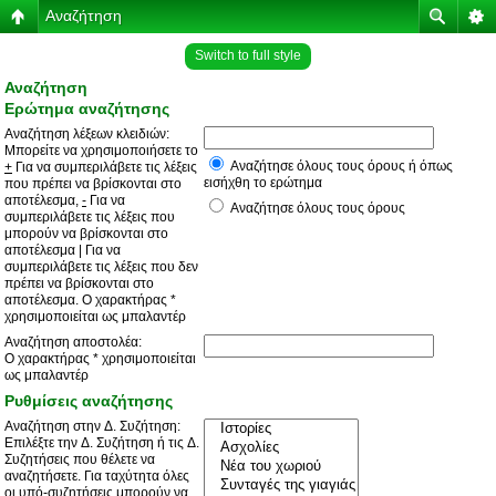
Αναζήτηση
Switch to full style
Αναζήτηση
Ερώτημα αναζήτησης
Αναζήτηση λέξεων κλειδιών:
Μπορείτε να χρησιμοποιήσετε το
Αναζήτησε όλους τους όρους ή όπως
+
Για να συμπεριλάβετε τις λέξεις
εισήχθη το ερώτημα
που πρέπει να βρίσκονται στο
αποτέλεσμα,
-
Για να
Αναζήτησε όλους τους όρους
συμπεριλάβετε τις λέξεις που
μπορούν να βρίσκονται στο
αποτέλεσμα
|
Για να
συμπεριλάβετε τις λέξεις που δεν
πρέπει να βρίσκονται στο
αποτέλεσμα. Ο χαρακτήρας *
χρησιμοποιείται ως μπαλαντέρ
Αναζήτηση αποστολέα:
Ο χαρακτήρας * χρησιμοποιείται
ως μπαλαντέρ
Ρυθμίσεις αναζήτησης
Αναζήτηση στην Δ. Συζήτηση:
Επιλέξτε την Δ. Συζήτηση ή τις Δ.
Συζητήσεις που θέλετε να
αναζητήσετε. Για ταχύτητα όλες
οι υπό-συζητήσεις μπορούν να