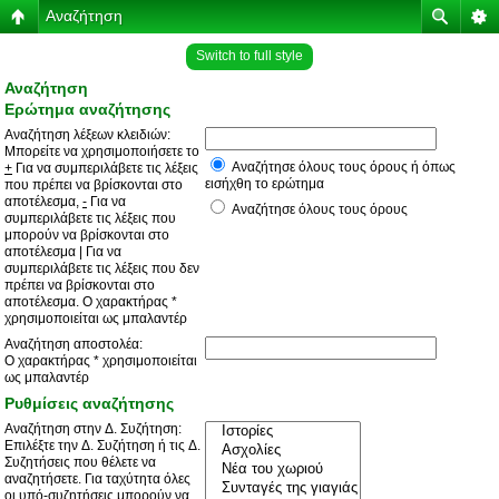
Αναζήτηση
Switch to full style
Αναζήτηση
Ερώτημα αναζήτησης
Αναζήτηση λέξεων κλειδιών:
Μπορείτε να χρησιμοποιήσετε το
Αναζήτησε όλους τους όρους ή όπως
+
Για να συμπεριλάβετε τις λέξεις
εισήχθη το ερώτημα
που πρέπει να βρίσκονται στο
αποτέλεσμα,
-
Για να
Αναζήτησε όλους τους όρους
συμπεριλάβετε τις λέξεις που
μπορούν να βρίσκονται στο
αποτέλεσμα
|
Για να
συμπεριλάβετε τις λέξεις που δεν
πρέπει να βρίσκονται στο
αποτέλεσμα. Ο χαρακτήρας *
χρησιμοποιείται ως μπαλαντέρ
Αναζήτηση αποστολέα:
Ο χαρακτήρας * χρησιμοποιείται
ως μπαλαντέρ
Ρυθμίσεις αναζήτησης
Αναζήτηση στην Δ. Συζήτηση:
Επιλέξτε την Δ. Συζήτηση ή τις Δ.
Συζητήσεις που θέλετε να
αναζητήσετε. Για ταχύτητα όλες
οι υπό-συζητήσεις μπορούν να