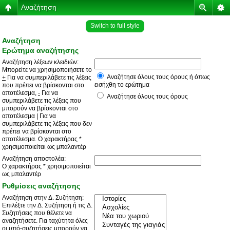
Αναζήτηση
Switch to full style
Αναζήτηση
Ερώτημα αναζήτησης
Αναζήτηση λέξεων κλειδιών:
Μπορείτε να χρησιμοποιήσετε το
Αναζήτησε όλους τους όρους ή όπως
+
Για να συμπεριλάβετε τις λέξεις
εισήχθη το ερώτημα
που πρέπει να βρίσκονται στο
αποτέλεσμα,
-
Για να
Αναζήτησε όλους τους όρους
συμπεριλάβετε τις λέξεις που
μπορούν να βρίσκονται στο
αποτέλεσμα
|
Για να
συμπεριλάβετε τις λέξεις που δεν
πρέπει να βρίσκονται στο
αποτέλεσμα. Ο χαρακτήρας *
χρησιμοποιείται ως μπαλαντέρ
Αναζήτηση αποστολέα:
Ο χαρακτήρας * χρησιμοποιείται
ως μπαλαντέρ
Ρυθμίσεις αναζήτησης
Αναζήτηση στην Δ. Συζήτηση:
Επιλέξτε την Δ. Συζήτηση ή τις Δ.
Συζητήσεις που θέλετε να
αναζητήσετε. Για ταχύτητα όλες
οι υπό-συζητήσεις μπορούν να