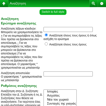
Αναζήτηση
Switch to full style
Αναζήτηση
Ερώτημα αναζήτησης
Αναζήτηση λέξεων κλειδιών:
Μπορείτε να χρησιμοποιήσετε το
Αναζήτησε όλους τους όρους ή όπως
+
Για να συμπεριλάβετε τις λέξεις
εισήχθη το ερώτημα
που πρέπει να βρίσκονται στο
αποτέλεσμα,
-
Για να
Αναζήτησε όλους τους όρους
συμπεριλάβετε τις λέξεις που
μπορούν να βρίσκονται στο
αποτέλεσμα
|
Για να
συμπεριλάβετε τις λέξεις που δεν
πρέπει να βρίσκονται στο
αποτέλεσμα. Ο χαρακτήρας *
χρησιμοποιείται ως μπαλαντέρ
Αναζήτηση αποστολέα:
Ο χαρακτήρας * χρησιμοποιείται
ως μπαλαντέρ
Ρυθμίσεις αναζήτησης
Αναζήτηση στην Δ. Συζήτηση:
Επιλέξτε την Δ. Συζήτηση ή τις Δ.
Συζητήσεις που θέλετε να
αναζητήσετε. Για ταχύτητα όλες
οι υπό-συζητήσεις μπορούν να