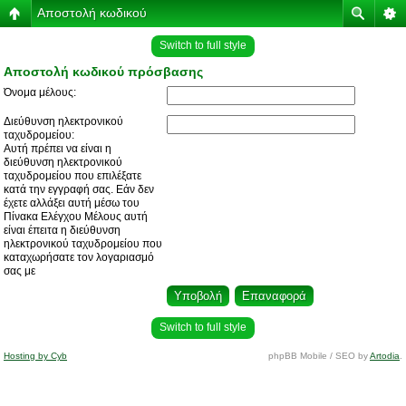
Αποστολή κωδικού
Switch to full style
Αποστολή κωδικού πρόσβασης
Όνομα μέλους:
Διεύθυνση ηλεκτρονικού
ταχυδρομείου:
Αυτή πρέπει να είναι η
διεύθυνση ηλεκτρονικού
ταχυδρομείου που επιλέξατε
κατά την εγγραφή σας. Εάν δεν
έχετε αλλάξει αυτή μέσω του
Πίνακα Ελέγχου Μέλους αυτή
είναι έπειτα η διεύθυνση
ηλεκτρονικού ταχυδρομείου που
καταχωρήσατε τον λογαριασμό
σας με
Switch to full style
Hosting by Cyb
phpBB Mobile / SEO by
Artodia
.