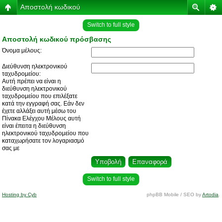
Αποστολή κωδικού
Switch to full style
Αποστολή κωδικού πρόσβασης
Όνομα μέλους:
Διεύθυνση ηλεκτρονικού
ταχυδρομείου:
Αυτή πρέπει να είναι η
διεύθυνση ηλεκτρονικού
ταχυδρομείου που επιλέξατε
κατά την εγγραφή σας. Εάν δεν
έχετε αλλάξει αυτή μέσω του
Πίνακα Ελέγχου Μέλους αυτή
είναι έπειτα η διεύθυνση
ηλεκτρονικού ταχυδρομείου που
καταχωρήσατε τον λογαριασμό
σας με
Switch to full style
Hosting by Cyb
phpBB Mobile / SEO by
Artodia
.