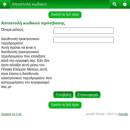
Αποστολή κωδικού
Switch to full style
Αποστολή κωδικού πρόσβασης
Όνομα μέλους:
Διεύθυνση ηλεκτρονικού
ταχυδρομείου:
Αυτή πρέπει να είναι η
διεύθυνση ηλεκτρονικού
ταχυδρομείου που επιλέξατε
κατά την εγγραφή σας. Εάν δεν
έχετε αλλάξει αυτή μέσω του
Πίνακα Ελέγχου Μέλους αυτή
είναι έπειτα η διεύθυνση
ηλεκτρονικού ταχυδρομείου που
καταχωρήσατε τον λογαριασμό
σας με
Switch to full style
Hosting by Cyb
phpBB Mobile / SEO by
Artodia
.