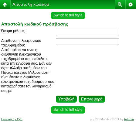
Αποστολή κωδικού
Switch to full style
Αποστολή κωδικού πρόσβασης
Όνομα μέλους:
Διεύθυνση ηλεκτρονικού
ταχυδρομείου:
Αυτή πρέπει να είναι η
διεύθυνση ηλεκτρονικού
ταχυδρομείου που επιλέξατε
κατά την εγγραφή σας. Εάν δεν
έχετε αλλάξει αυτή μέσω του
Πίνακα Ελέγχου Μέλους αυτή
είναι έπειτα η διεύθυνση
ηλεκτρονικού ταχυδρομείου που
καταχωρήσατε τον λογαριασμό
σας με
Switch to full style
Hosting by Cyb
phpBB Mobile / SEO by
Artodia
.