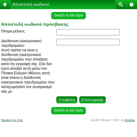
Αποστολή κωδικού
Switch to full style
Αποστολή κωδικού πρόσβασης
Όνομα μέλους:
Διεύθυνση ηλεκτρονικού
ταχυδρομείου:
Αυτή πρέπει να είναι η
διεύθυνση ηλεκτρονικού
ταχυδρομείου που επιλέξατε
κατά την εγγραφή σας. Εάν δεν
έχετε αλλάξει αυτή μέσω του
Πίνακα Ελέγχου Μέλους αυτή
είναι έπειτα η διεύθυνση
ηλεκτρονικού ταχυδρομείου που
καταχωρήσατε τον λογαριασμό
σας με
Switch to full style
Hosting by Cyb
phpBB Mobile / SEO by
Artodia
.