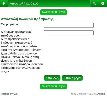
Αποστολή κωδικού
Switch to full style
Αποστολή κωδικού πρόσβασης
Όνομα μέλους:
Διεύθυνση ηλεκτρονικού
ταχυδρομείου:
Αυτή πρέπει να είναι η
διεύθυνση ηλεκτρονικού
ταχυδρομείου που επιλέξατε
κατά την εγγραφή σας. Εάν δεν
έχετε αλλάξει αυτή μέσω του
Πίνακα Ελέγχου Μέλους αυτή
είναι έπειτα η διεύθυνση
ηλεκτρονικού ταχυδρομείου που
καταχωρήσατε τον λογαριασμό
σας με
Switch to full style
Hosting by Cyb
phpBB Mobile / SEO by
Artodia
.