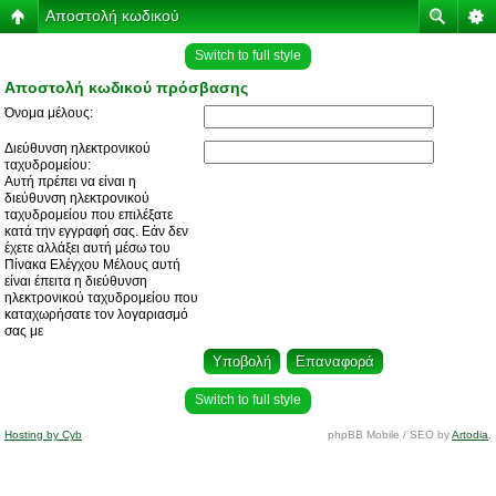
Αποστολή κωδικού
Switch to full style
Αποστολή κωδικού πρόσβασης
Όνομα μέλους:
Διεύθυνση ηλεκτρονικού
ταχυδρομείου:
Αυτή πρέπει να είναι η
διεύθυνση ηλεκτρονικού
ταχυδρομείου που επιλέξατε
κατά την εγγραφή σας. Εάν δεν
έχετε αλλάξει αυτή μέσω του
Πίνακα Ελέγχου Μέλους αυτή
είναι έπειτα η διεύθυνση
ηλεκτρονικού ταχυδρομείου που
καταχωρήσατε τον λογαριασμό
σας με
Switch to full style
Hosting by Cyb
phpBB Mobile / SEO by
Artodia
.