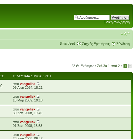
Ειδική αναζήτηση
Smartfeed
Συχνές Ερωτήσεις
Σύνδεση
22 Θ. Ενότητες •
Σελίδα
1
από
2
•
1
2
ΈΣ
ΤΕΛΕΥΤΑΊΑ ΔΗΜΟΣΊΕΥΣΗ
από
vangelisk
20
09 Απρ 2024, 18:21
από
vangelisk
7
15 Μαρ 2009, 19:18
από
vangelisk
8
30 Σεπ 2008, 19:46
από
vangelisk
2
01 Σεπ 2008, 18:53
από
vangelisk
3
28 Ιουν 2008, 06:47