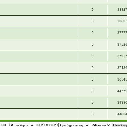
0
3882
0
3868
0
3777
0
3712
0
3791
0
3743
0
3654
0
4475
0
3938
0
4408
έματα:
Ταξινόμηση ανά