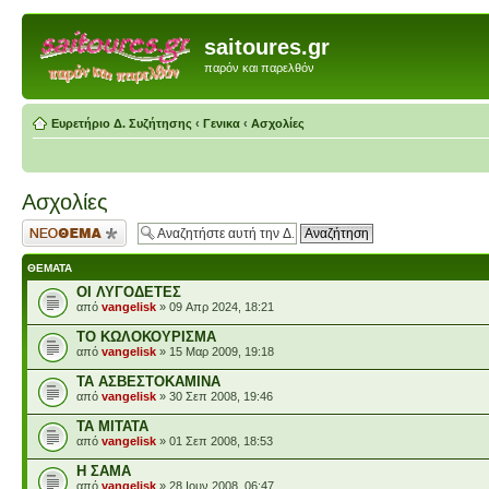
saitoures.gr
παρόν και παρελθόν
Ευρετήριο Δ. Συζήτησης
‹
Γενικα
‹
Ασχολίες
Ασχολίες
Δημιουργία νέου
θέματος
ΘΈΜΑΤΑ
ΟΙ ΛΥΓΟΔΕΤΕΣ
από
vangelisk
» 09 Απρ 2024, 18:21
ΤΟ ΚΩΛΟΚΟΥΡΙΣΜΑ
από
vangelisk
» 15 Μαρ 2009, 19:18
ΤΑ ΑΣΒΕΣΤΟΚΑΜΙΝΑ
από
vangelisk
» 30 Σεπ 2008, 19:46
ΤΑ ΜΙΤΑΤΑ
από
vangelisk
» 01 Σεπ 2008, 18:53
Η ΣΑΜΑ
από
vangelisk
» 28 Ιουν 2008, 06:47