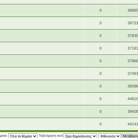
0
3888
0
3873
0
3783
0
3718
0
3796
0
3749
0
3659
0
4481
0
3942
0
4414
έματα:
Ταξινόμηση ανά