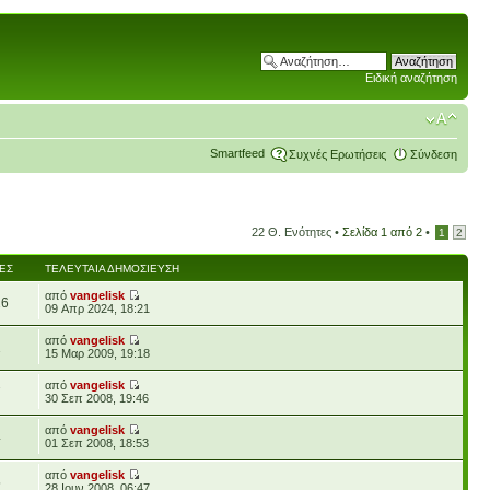
Ειδική αναζήτηση
Smartfeed
Συχνές Ερωτήσεις
Σύνδεση
22 Θ. Ενότητες •
Σελίδα
1
από
2
•
1
2
ΈΣ
ΤΕΛΕΥΤΑΊΑ ΔΗΜΟΣΊΕΥΣΗ
από
vangelisk
26
09 Απρ 2024, 18:21
από
vangelisk
1
15 Μαρ 2009, 19:18
από
vangelisk
7
30 Σεπ 2008, 19:46
από
vangelisk
4
01 Σεπ 2008, 18:53
από
vangelisk
5
28 Ιουν 2008, 06:47