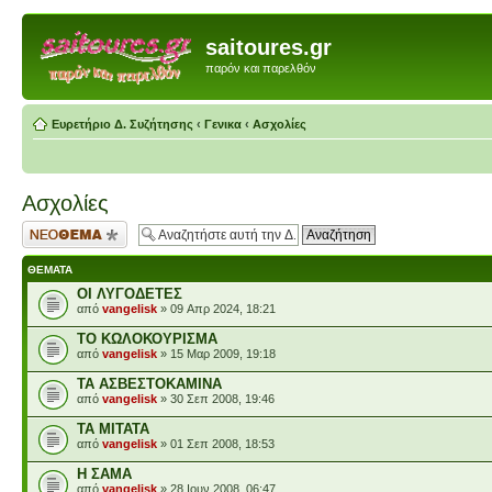
saitoures.gr
παρόν και παρελθόν
Ευρετήριο Δ. Συζήτησης
‹
Γενικα
‹
Ασχολίες
Ασχολίες
Δημιουργία νέου
θέματος
ΘΈΜΑΤΑ
ΟΙ ΛΥΓΟΔΕΤΕΣ
από
vangelisk
» 09 Απρ 2024, 18:21
ΤΟ ΚΩΛΟΚΟΥΡΙΣΜΑ
από
vangelisk
» 15 Μαρ 2009, 19:18
ΤΑ ΑΣΒΕΣΤΟΚΑΜΙΝΑ
από
vangelisk
» 30 Σεπ 2008, 19:46
ΤΑ ΜΙΤΑΤΑ
από
vangelisk
» 01 Σεπ 2008, 18:53
Η ΣΑΜΑ
από
vangelisk
» 28 Ιουν 2008, 06:47