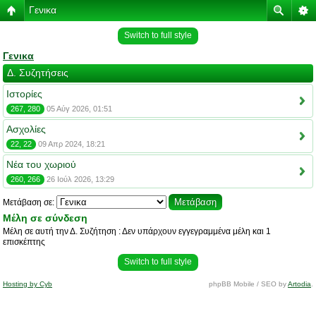
Γενικα
Switch to full style
Γενικα
Δ. Συζητήσεις
Ιστορίες
267, 280
05 Αύγ 2026, 01:51
Ασχολίες
22, 22
09 Απρ 2024, 18:21
Νέα του χωριού
260, 266
26 Ιούλ 2026, 13:29
Μετάβαση σε:
Μέλη σε σύνδεση
Μέλη σε αυτή την Δ. Συζήτηση : Δεν υπάρχουν εγγεγραμμένα μέλη και 1
επισκέπτης
Switch to full style
Hosting by Cyb
phpBB Mobile / SEO by
Artodia
.