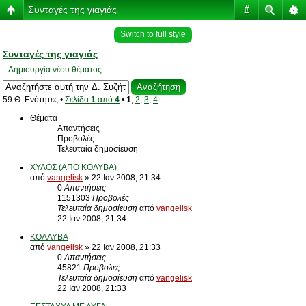
Συνταγές της γιαγιάς
#
Switch to full style
Συνταγές της γιαγιάς
Δημιουργία νέου θέματος
59 Θ. Ενότητες •
Σελίδα
1
από
4
•
1
,
2
,
3
,
4
Θέματα
Απαντήσεις
Προβολές
Τελευταία δημοσίευση
ΧΥΛΟΣ (ΑΠΟ ΚΟΛΥΒΑ)
από
vangelisk
» 22 Ιαν 2008, 21:34
0
Απαντήσεις
1151303
Προβολές
Τελευταία δημοσίευση
από
vangelisk
22 Ιαν 2008, 21:34
ΚΟΛΛΥΒΑ
από
vangelisk
» 22 Ιαν 2008, 21:33
0
Απαντήσεις
45821
Προβολές
Τελευταία δημοσίευση
από
vangelisk
22 Ιαν 2008, 21:33