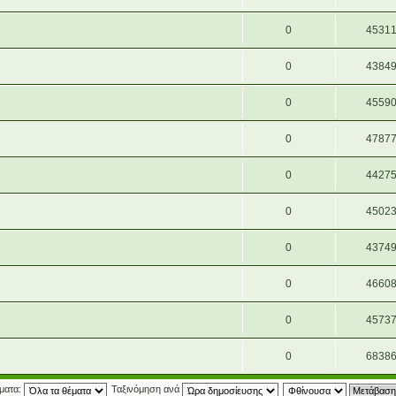
0
4531
0
4384
0
4559
0
4787
0
4427
0
4502
0
4374
0
4660
0
4573
0
6838
έματα:
Ταξινόμηση ανά