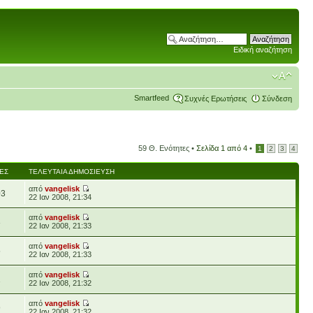
Ειδική αναζήτηση
Smartfeed
Συχνές Ερωτήσεις
Σύνδεση
59 Θ. Ενότητες •
Σελίδα
1
από
4
•
1
2
3
4
ΈΣ
ΤΕΛΕΥΤΑΊΑ ΔΗΜΟΣΊΕΥΣΗ
από
vangelisk
03
22 Ιαν 2008, 21:34
από
vangelisk
3
22 Ιαν 2008, 21:33
από
vangelisk
5
22 Ιαν 2008, 21:33
από
vangelisk
1
22 Ιαν 2008, 21:32
από
vangelisk
9
22 Ιαν 2008, 21:32