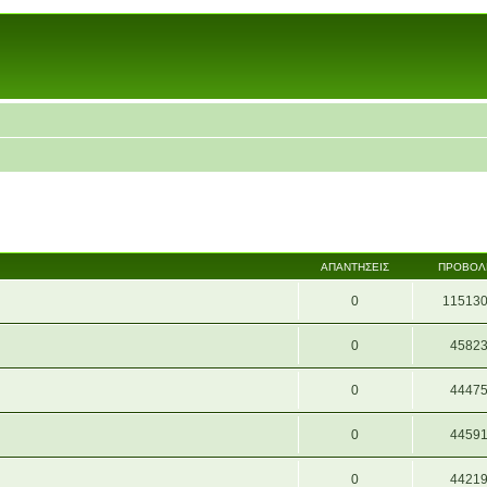
ΑΠΑΝΤΉΣΕΙΣ
ΠΡΟΒΟΛ
0
11513
0
4582
0
4447
0
4459
0
4421