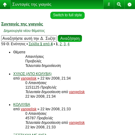
Συνταγές της γιαγιάς
#
Switch to full style
Συνταγές της γιαγιάς
Δημιουργία νέου θέματος
59 Θ. Ενότητες •
Σελίδα
1
από
4
•
1
,
2
,
3
,
4
Θέματα
Απαντήσεις
Προβολές
Τελευταία δημοσίευση
ΧΥΛΟΣ (ΑΠΟ ΚΟΛΥΒΑ)
από
vangelisk
» 22 Ιαν 2008, 21:34
0
Απαντήσεις
1151125
Προβολές
Τελευταία δημοσίευση
από
vangelisk
22 Ιαν 2008, 21:34
ΚΟΛΛΥΒΑ
από
vangelisk
» 22 Ιαν 2008, 21:33
0
Απαντήσεις
45787
Προβολές
Τελευταία δημοσίευση
από
vangelisk
22 Ιαν 2008, 21:33