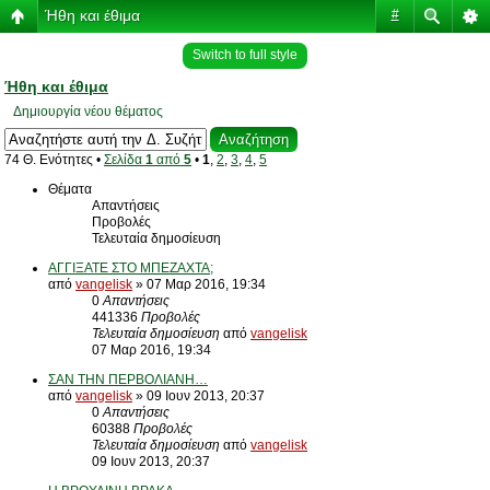
Ήθη και έθιμα
#
Switch to full style
Ήθη και έθιμα
Δημιουργία νέου θέματος
74 Θ. Ενότητες •
Σελίδα
1
από
5
•
1
,
2
,
3
,
4
,
5
Θέματα
Απαντήσεις
Προβολές
Τελευταία δημοσίευση
ΑΓΓΙΞΑΤΕ ΣΤΟ ΜΠΕΖΑΧΤΑ;
από
vangelisk
» 07 Μαρ 2016, 19:34
0
Απαντήσεις
441336
Προβολές
Τελευταία δημοσίευση
από
vangelisk
07 Μαρ 2016, 19:34
ΣΑΝ ΤΗΝ ΠΕΡΒΟΛΙΑΝΗ…
από
vangelisk
» 09 Ιουν 2013, 20:37
0
Απαντήσεις
60388
Προβολές
Τελευταία δημοσίευση
από
vangelisk
09 Ιουν 2013, 20:37