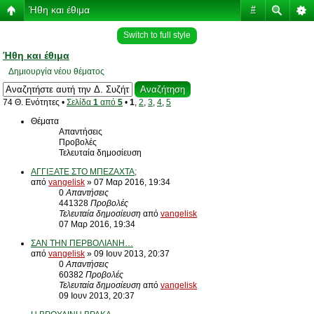
Ήθη και έθιμα
#
Switch to full style
Ήθη και έθιμα
Δημιουργία νέου θέματος
74 Θ. Ενότητες •
Σελίδα
1
από
5
•
1
,
2
,
3
,
4
,
5
Θέματα
Απαντήσεις
Προβολές
Τελευταία δημοσίευση
ΑΓΓΙΞΑΤΕ ΣΤΟ ΜΠΕΖΑΧΤΑ;
από
vangelisk
» 07 Μαρ 2016, 19:34
0
Απαντήσεις
441328
Προβολές
Τελευταία δημοσίευση
από
vangelisk
07 Μαρ 2016, 19:34
ΣΑΝ ΤΗΝ ΠΕΡΒΟΛΙΑΝΗ…
από
vangelisk
» 09 Ιουν 2013, 20:37
0
Απαντήσεις
60382
Προβολές
Τελευταία δημοσίευση
από
vangelisk
09 Ιουν 2013, 20:37