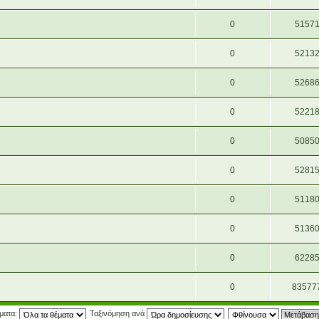
0
5157
0
5213
0
5268
0
5221
0
5085
0
5281
0
5118
0
5136
0
6228
0
83577
έματα:
Ταξινόμηση ανά