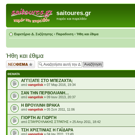
saitoures.gr
παρόν και παρελθόν
Ευρετήριο Δ. Συζήτησης
‹
Παραδοση
‹
Ήθη και έθιμα
Ήθη και έθιμα
Δημιουργία νέου
θέματος
ΘΈΜΑΤΑ
ΑΓΓΙΞΑΤΕ ΣΤΟ ΜΠΕΖΑΧΤΑ;
από
vangelisk
» 07 Μαρ 2016, 19:34
ΣΑΝ ΤΗΝ ΠΕΡΒΟΛΙΑΝΗ…
από
vangelisk
» 09 Ιουν 2013, 20:37
Η ΒΡΟΥΛΙΝΗ ΒΡΑΚΑ
από
vangelisk
» 05 Σεπ 2011, 11:06
ΓΙΟΡΤΗ ΑΙ ΓΙΩΡΓΗ
από
ΣΤΑΥΡΟΥΛΑΚΗΣ ΣΤΡΑΤΗΣ
» 25 Απρ 2011, 18:42
ΤΣΗ ΧΡΙΣΤΙΝΙΑΣ Η ΓΑΪΔΑΡΑ
από
vangelisk
» 04 Ιαν 2011, 13:49