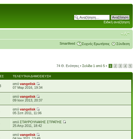
Ειδική αναζήτηση
Smartfeed
Συχνές Ερωτήσεις
Σύνδεση
74 Θ. Ενότητες •
Σελίδα
1
από
5
•
1
2
3
4
5
ΈΣ
ΤΕΛΕΥΤΑΊΑ ΔΗΜΟΣΊΕΥΣΗ
από
vangelisk
8
07 Μαρ 2016, 19:34
από
vangelisk
2
09 Ιουν 2013, 20:37
από
vangelisk
8
05 Σεπ 2011, 11:06
από
ΣΤΑΥΡΟΥΛΑΚΗΣ ΣΤΡΑΤΗΣ
9
25 Απρ 2011, 18:42
από
vangelisk
2
04 Ιαν 2011, 13:49