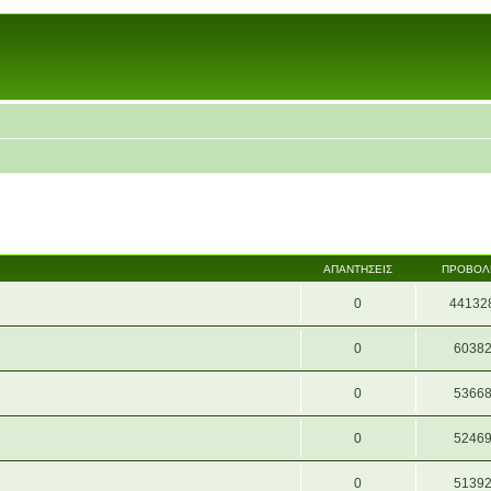
ΑΠΑΝΤΉΣΕΙΣ
ΠΡΟΒΟΛ
0
44132
0
6038
0
5366
0
5246
0
5139