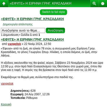
«ΕΦΥΓΕ» Η ΕΙΡΗΝΗ ΓΡΗΓ. ΚΡΑΣΑΔΑΚΗ
Switch to full style
«ΕΦΥΓΕ» Η ΕΙΡΗΝΗ ΓΡΗΓ. ΚΡΑΣΑΔΑΚΗ
Δημιουργία απάντησης
1 Δημοσίευση • Σελίδα
1
από
1
«ΕΦΥΓΕ» Η ΕΙΡΗΝΗ ΓΡΗΓ. ΚΡΑΣΑΔΑΚΗ
από
vangelisk
» 22 Νοέμ 2024, 12:50
«Έφυγε» από τη ζωή, σε ηλικία 78 ετών, η συγχωριανή μας Ειρήηνη Γρηγ.
Κρασαδάκη, το γένος Γεωργίου Σπυρ. Ηλιάκη, η οποία διέμενε, εν ζωή, στην
Αθήνα.
Η εξόδιος ακολουθία της θα ψαλεί, αύριο, Σάββατο 23 Νοεμβρίου 2024 και ώρα
12:00 μ.μ. στον Ιερό Ναό Ευαγγελισμού της Θεοτόκου στο χωριό μας, όπου θα
γίνει και η ταφή. Η σορός της θα βρίσκεται στον Ιερό Ναό από τις 11:00 π.μ.
Εκφράζουμε τα θερμά μας συλλυπητήρια στα παιδιά της.
vangelisk
Δημοσιεύσεις:
628
Εγγραφή:
24 Αύγ 2007, 12:26
Τοποθεσία:
Ρέθυμνο
Κορυφή