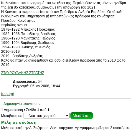
Καλονύκτου και τον ορισμό του ως έδρα της. Περιλαμβάνοντας μόνον την έδρα
της έχει 85 κατοίκους, σύμφωνα με την απογραφή του 2021.
Η Κοινότητα εκπροσωπείται από τον Πρόεδρο κ. Ανδρέα Βαρδάκη. Οι κάτωθι
εκλέχθηκαν και υπηρέτησαν (ή υπηρετούν) ως πρόεδροι της κοινότητας:
Πρόεδροι Κοινότητας
περίοδος όνομα
1978–1982 Μπικάκης Προκόπιος
1982–1986 Παπαδάκης Βασίλειος
1986–1990 Μανιατάκης Γεώργιος
1990–1994 Βαρδάκης Θεόδωρος
1994–1998 Ηλιάκης Στυλιανός
2010–2019
2019– Βαρδάκης Ανδρέας
Καλό θα ήταν να αναφερθούν και όσοι διετέλεσαν πρόεδροι από το 2010 ως το
2019.
ΣΤΑΥΡΟΥΛΑΚΗΣ ΣΤΡΑΤΗΣ
Δημοσιεύσεις:
54
Εγγραφή:
06 Ιαν 2008, 18:44
Κορυφή
Δημιουργία απάντησης
1 Δημοσίευση • Σελίδα
1
από
1
Μετάβαση σε:
Μέλη σε σύνδεση
Μέλη σε αυτή την Δ. Συζήτηση: Δεν υπάρχουν εγγεγραμμένα μέλη και 2 επισκέπτες