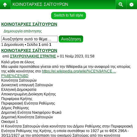
ΚΟΙΝΟΤΑΡΧΕΣ ΣΑΪΤΟΥΡΩΝ
Switch to full style
ΚΟΙΝΟΤΑΡΧΕΣ ΣΑΪΤΟΥΡΩΝ
Δημιουργία απάντησης
1 Δημοσίευση • Σελίδα
1
από
1
ΚΟΙΝΟΤΑΡΧΕΣ ΣΑΪΤΟΥΡΩΝ
από
ΣΤΑΥΡΟΥΛΑΚΗΣ ΣΤΡΑΤΗΣ
» 01 Νοέμ 2023, 01:58
Καλό μήνα σε όλους
Μία ωραία προσπάθεια γίνεται από την Wikipedia με την αναφορά της ιστορίας
της κάθε κοινότητας στο
https://el.wikipedia.org/wiki/%CE%9A%CE ...
F%8E%CE%BD
Κοινότητα Σαϊτουρών
Διοικητική υπαγωγή Σαϊτουρών
Ελληνική Δημοκρατία
Αποκεντρωμένη Διοίκηση Κρήτης
Περιφέρεια Κρήτης
Περιφερειακή Ενότητα Ρεθύμνης
Δήμος Ρεθύμνης
Δημοτική Ενότητα Νικηφόρου Φωκά
Δημοτική Κοινότητα Σαϊτουρών
Οικισμοί 1
Η Κοινότητα Σαϊτουρών είναι κοινότητα του Δήμου Ρεθύμνης στην Περιφερειακή
Ενότητα Ρεθύμνης της Κρήτης, η οποία συστάθηκε το 1927 με το ΦΕΚ 296Α -
30/11/1927 με την απόσπαση του οικισμού Σαϊτούρες από την κοινότητα