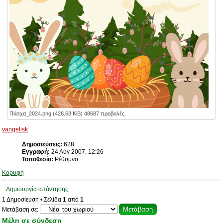
Πάσχα_2024.png (428.63 KiB) 48687 προβολές
vangelisk
Δημοσιεύσεις:
628
Εγγραφή:
24 Αύγ 2007, 12:26
Τοποθεσία:
Ρέθυμνο
Κορυφή
Δημιουργία απάντησης
1 Δημοσίευση • Σελίδα
1
από
1
Μετάβαση σε:
Μέλη σε σύνδεση