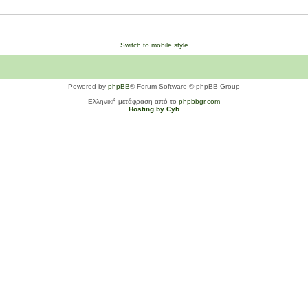
Switch to mobile style
Powered by
phpBB
® Forum Software © phpBB Group
Ελληνική μετάφραση από το
phpbbgr.com
Hosting by Cyb