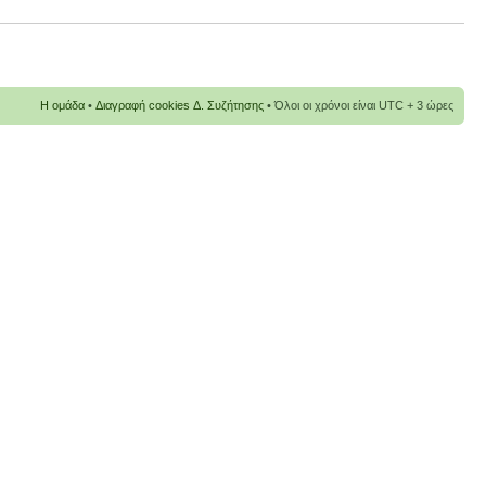
Η ομάδα
•
Διαγραφή cookies Δ. Συζήτησης
• Όλοι οι χρόνοι είναι UTC + 3 ώρες