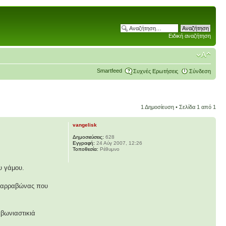
Ειδική αναζήτηση
Smartfeed
Συχνές Ερωτήσεις
Σύνδεση
1 Δημοσίευση • Σελίδα
1
από
1
vangelisk
Δημοσιεύσεις:
628
Εγγραφή:
24 Αύγ 2007, 12:26
Τοποθεσία:
Ρέθυμνο
ου γάμου.
 ο αρραβώνας που
αβωνιαστικιά