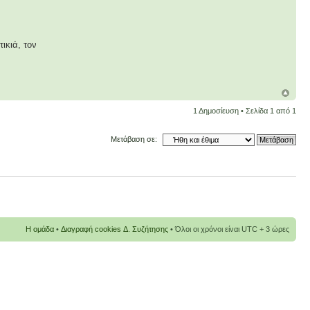
ικιά, τον
1 Δημοσίευση • Σελίδα
1
από
1
Μετάβαση σε:
Η ομάδα
•
Διαγραφή cookies Δ. Συζήτησης
• Όλοι οι χρόνοι είναι UTC + 3 ώρες