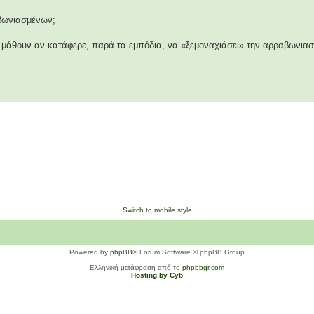
αβωνιασμένων;
να μάθουν αν κατάφερε, παρά τα εμπόδια, να «ξεμοναχιάσει» την αρραβωνιαστ
Switch to mobile style
Powered by
phpBB
® Forum Software © phpBB Group
Ελληνική μετάφραση από το
phpbbgr.com
Hosting by Cyb