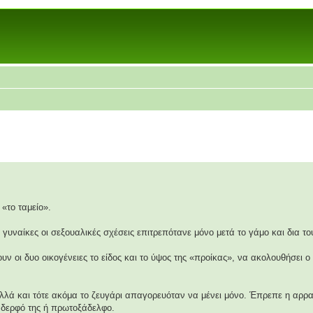
«το ταμείο».
ις γυναίκες οι σεξουαλικές σχέσεις επιτρεπότανε μόνο μετά το γάμο και δια τ
ν οι δυο οικογένειες το είδος και το ύψος της «προίκας», να ακολουθήσει
λλά και τότε ακόμα το ζευγάρι απαγορευόταν να μένει μόνο. Έπρεπε η αρρ
αδερφό της ή πρωτοξάδελφο.