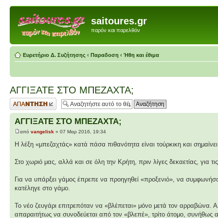
saitoures.gr
παρόν και παρελθόν
Ευρετήριο Δ. Συζήτησης
‹
Παραδοση
‹
Ήθη και έθιμα
ΑΓΓΙΞΑΤΕ ΣΤΟ ΜΠΕΖΑΧΤΑ;
Δημιουργία
απάντησης
ΑΓΓΙΞΑΤΕ ΣΤΟ ΜΠΕΖΑΧΤΑ;
από
vangelisk
» 07 Μαρ 2016, 19:34
Η λέξη «μπεζαχτάς» κατά πάσα πιθανότητα είναι τούρκικη και σημαίνει 
Στο χωριό μας, αλλά και σε όλη την Κρήτη, πριν λίγες δεκαετίας, για τ
Για να υπάρξει γάμος έπρεπε να προηγηθεί «προξενιό», να συμφωνήσου
κατέληγε στο γάμο.
Το νέο ζευγάρι επιτρεπόταν να «βλέπεται» μόνο μετά τον αρραβώνα. Α
απαραιτήτως να συνοδεύεται από τον «βλεπέ», τρίτο άτομο, συνήθως 