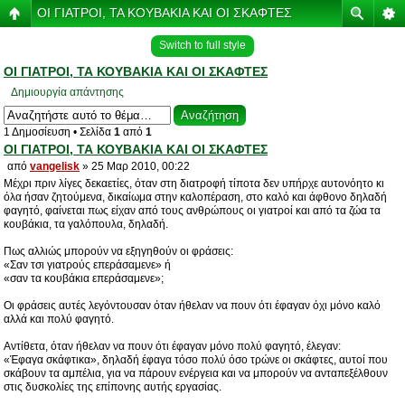
ΟΙ ΓΙΑΤΡΟΙ, ΤΑ ΚΟΥΒΑΚΙΑ ΚΑΙ ΟΙ ΣΚΑΦΤΕΣ
Switch to full style
ΟΙ ΓΙΑΤΡΟΙ, ΤΑ ΚΟΥΒΑΚΙΑ ΚΑΙ ΟΙ ΣΚΑΦΤΕΣ
Δημιουργία απάντησης
1 Δημοσίευση • Σελίδα
1
από
1
ΟΙ ΓΙΑΤΡΟΙ, ΤΑ ΚΟΥΒΑΚΙΑ ΚΑΙ ΟΙ ΣΚΑΦΤΕΣ
από
vangelisk
» 25 Μαρ 2010, 00:22
Μέχρι πριν λίγες δεκαετίες, όταν στη διατροφή τίποτα δεν υπήρχε αυτονόητο κι
όλα ήσαν ζητούμενα, δικαίωμα στην καλοπέραση, στο καλό και άφθονο δηλαδή
φαγητό, φαίνεται πως είχαν από τους ανθρώπους οι γιατροί και από τα ζώα τα
κουβάκια, τα γαλόπουλα, δηλαδή.
Πως αλλιώς μπορούν να εξηγηθούν οι φράσεις:
«Σαν τσι γιατρούς επεράσαμενε» ή
«σαν τα κουβάκια επεράσαμενε»;
Οι φράσεις αυτές λεγόντουσαν όταν ήθελαν να πουν ότι έφαγαν όχι μόνο καλό
αλλά και πολύ φαγητό.
Αντίθετα, όταν ήθελαν να πουν ότι έφαγαν μόνο πολύ φαγητό, έλεγαν:
«Έφαγα σκάφτικα», δηλαδή έφαγα τόσο πολύ όσο τρώνε οι σκάφτες, αυτοί που
σκάβουν τα αμπέλια, για να πάρουν ενέργεια και να μπορούν να ανταπεξέλθουν
στις δυσκολίες της επίπονης αυτής εργασίας.