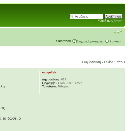
Ειδική αναζήτηση
Smartfeed
Συχνές Ερωτήσεις
Σύνδεση
1 Δημοσίευση • Σελίδα
1
από
1
vangelisk
Δημοσιεύσεις:
628
Εγγραφή:
24 Αύγ 2007, 12:26
λλο.
Τοποθεσία:
Ρέθυμνο
τας:
α τα δώσει ο